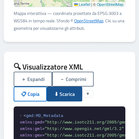
Leaflet
|
©
OpenStreetMap
Mappa interattiva — coordinate proiettate da EPSG:3003 a
WGS84 in tempo reale. Sfondo ©
OpenStreetMap
. Clic su una
geometria per visualizzarne gli attributi.
🔍 Visualizzatore XML
＋ Espandi
－ Comprimi
📋 Copia
⬇ Scarica
▼
<
gmd:MD_Metadata
▾
xmlns:gmd
=
"http://www.isotc211.org/2005/gmd"
xmlns:gml
=
"http://www.opengis.net/gml/3.2"
xmlns:gmx
=
"http://www.isotc211.org/2005/gmx"