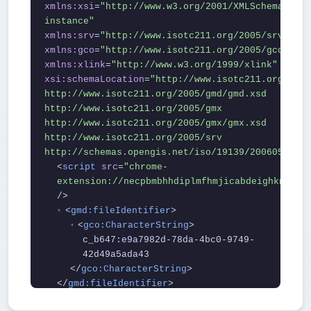
xmlns:xsi
=
"http://www.w3.org/2001/XMLSchema-
instance"
xmlns:srv
=
"http://www.isotc211.org/2005/srv"
xmlns:gco
=
"http://www.isotc211.org/2005/gco"
xmlns:xlink
=
"http://www.w3.org/1999/xlink"
xsi:schemaLocation
=
"http://www.isotc211.org/2005
http://www.isotc211.org/2005/gmd/gmd.xsd
http://www.isotc211.org/2005/gmx
http://www.isotc211.org/2005/gmx/gmx.xsd
http://www.isotc211.org/2005/srv
http://schemas.opengis.net/iso/19139/20060504/sr
<
script
src
=
"chrome-
extension://necpbmbhhdiplmfhmjicabdeighkndkn/
/>
<
gmd:fileIdentifier
>
▾
<
gco:CharacterString
>
▾
c_b647:e9a7982d-78da-4bc0-9749-
42d49a5ada43
</
gco:CharacterString
>
</
gmd:fileIdentifier
>
<
gmd:language
>
▾