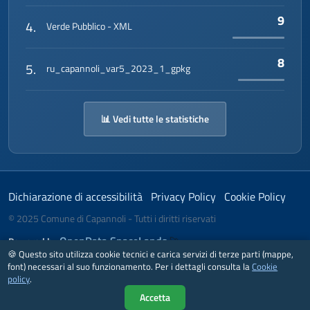
</
gmd:CI_Address
>
9
4.
Verde Pubblico - XML
</
gmd:address
>
<
gmd:onlineResource
>
▾
<
gmd:CI_OnlineResource
>
▾
8
5.
ru_capannoli_var5_2023_1_gpkg
<
gmd:linkage
>
▾
<
gmd:URL
/>
</
gmd:linkage
>
<
gmd:protocol
▾
📊 Vedi tutte le statistiche
gco:nilReason
=
"missing"
>
<
gco:CharacterString
/>
</
gmd:protocol
>
<
gmd:name
▾
Dichiarazione di accessibilità
Privacy Policy
Cookie Policy
gco:nilReason
=
"missing"
>
<
gco:CharacterString
© 2025 Comune di Capannoli - Tutti i diritti riservati
/>
OpenData SpaceLands
Powered by
🚀
</
gmd:name
>
🍪 Questo sito utilizza cookie tecnici e carica servizi di terze parti (mappe,
<
gmd:description
▾
font) necessari al suo funzionamento. Per i dettagli consulta la
Cookie
Realizzato secondo le linee guida
gco:nilReason
=
"missing"
>
policy
.
<
gco:CharacterString
Accetta
/>