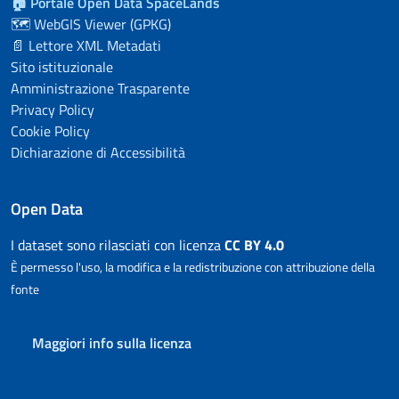
🏠 Portale Open Data SpaceLands
<
gmd:organisationName
>
▾
🗺️ WebGIS Viewer (GPKG)
<
gco:CharacterString
>
▾
📄 Lettore XML Metadati
Comune Capannoli
Sito istituzionale
</
gco:CharacterString
>
Amministrazione Trasparente
</
gmd:organisationName
>
Privacy Policy
<
gmd:contactInfo
>
▾
Cookie Policy
<
gmd:CI_Contact
>
▾
<
gmd:address
>
▾
Dichiarazione di Accessibilità
<
gmd:CI_Address
>
▾
▾
<
gmd:electronicMailAddress
>
Open Data
▾
<
gco:CharacterString
>
I dataset sono rilasciati con licenza
CC BY 4.0
urbanistica@comune.capannol
È permesso l'uso, la modifica e la redistribuzione con attribuzione della
</
gco:CharacterString
>
fonte
</
gmd:electronicMailAddress
>
</
gmd:CI_Address
>
</
gmd:address
>
Maggiori info sulla licenza
<
gmd:onlineResource
>
▾
<
gmd:CI_OnlineResource
>
▾
<
gmd:linkage
>
▾