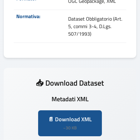
OGC Geopackage, XML
Normativa:
Dataset Obbligatorio (Art.
5, commi 3-4, D.Lgs.
507/1993)
📥 Download Dataset
Metadati XML
📄 Download XML
~30 KB