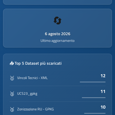
</
gmd:organisationName
>
<
gmd:contactInfo
>
▾
<
gmd:CI_Contact
>
▾
🔄
<
gmd:phone
>
▾
<
gmd:CI_Telephone
>
▾
<
gmd:voice
▾
6 agosto 2026
gco:nilReason
=
"missing"
>
<
gco:CharacterString
Ultimo aggiornamento
/>
</
gmd:voice
>
</
gmd:CI_Telephone
>
</
gmd:phone
>
📥 Top 5 Dataset più scaricati
<
gmd:address
>
▾
<
gmd:CI_Address
>
▾
12
🥇
▾
Vincoli Tecnici - XML
<
gmd:electronicMailAddress
>
▾
11
🥈
<
gco:CharacterString
>
UCS23_gpkg
info@smartlands-
edu.com
10
🥉
Zonizzazione RU - GPKG
</
gco:CharacterString
>
</
gmd:electronicMailAddress
>