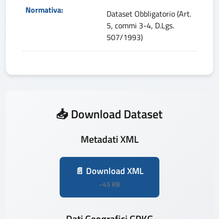
Normativa:
Dataset Obbligatorio (Art.
5, commi 3-4, D.Lgs.
507/1993)
📥 Download Dataset
Metadati XML
📄 Download XML
~45 KB
Dati Geografici GPKG