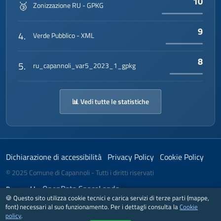
10
🥉
Zonizzazione RU - GPKG
</
gco:CharacterString
>
</
gmd:electronicMailAddress
>
</
gmd:CI_Address
>
9
4.
Verde Pubblico - XML
</
gmd:address
>
<
gmd:onlineResource
>
▾
<
gmd:CI_OnlineResource
>
▾
8
5.
ru_capannoli_var5_2023_1_gpkg
<
gmd:linkage
>
▾
<
gmd:URL
/>
</
gmd:linkage
>
<
gmd:protocol
▾
📊 Vedi tutte le statistiche
gco:nilReason
=
"missing"
>
<
gco:CharacterString
/>
</
gmd:protocol
>
<
gmd:name
▾
Dichiarazione di accessibilità
Privacy Policy
Cookie Policy
gco:nilReason
=
"missing"
>
<
gco:CharacterString
© 2025 Comune di Capannoli - Tutti i diritti riservati
/>
OpenData SpaceLands
Powered by
🚀
</
gmd:name
>
🍪 Questo sito utilizza cookie tecnici e carica servizi di terze parti (mappe,
<
gmd:description
▾
font) necessari al suo funzionamento. Per i dettagli consulta la
Cookie
Realizzato secondo le linee guida
gco:nilReason
=
"missing"
>
policy
.