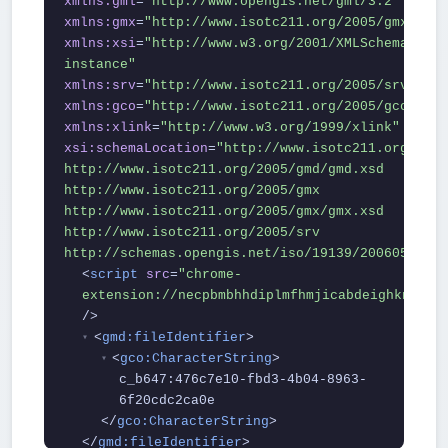
xmlns:gml
=
"http://www.opengis.net/gml/3.2"
xmlns:gmx
=
"http://www.isotc211.org/2005/gmx"
xmlns:xsi
=
"http://www.w3.org/2001/XMLSchema-
instance"
xmlns:srv
=
"http://www.isotc211.org/2005/srv"
xmlns:gco
=
"http://www.isotc211.org/2005/gco"
xmlns:xlink
=
"http://www.w3.org/1999/xlink"
xsi:schemaLocation
=
"http://www.isotc211.org/2005
http://www.isotc211.org/2005/gmd/gmd.xsd
http://www.isotc211.org/2005/gmx
http://www.isotc211.org/2005/gmx/gmx.xsd
http://www.isotc211.org/2005/srv
http://schemas.opengis.net/iso/19139/20060504/sr
<
script
src
=
"chrome-
extension://necpbmbhhdiplmfhmjicabdeighkndkn/
/>
<
gmd:fileIdentifier
>
▾
<
gco:CharacterString
>
▾
c_b647:476c7e10-fbd3-4b04-8963-
6f20cdc2ca0e
</
gco:CharacterString
>
</
gmd:fileIdentifier
>