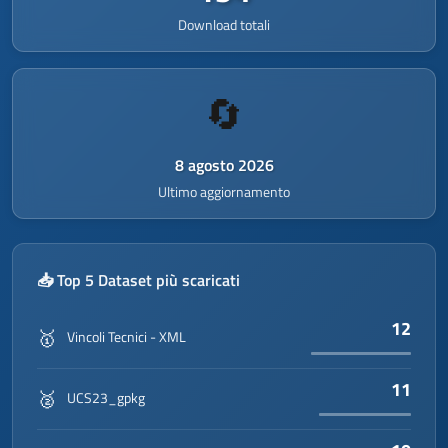
</
gco:CharacterString
>
Download totali
</
gmd:organisationName
>
<
gmd:contactInfo
>
▾
<
gmd:CI_Contact
>
▾
🔄
<
gmd:phone
>
▾
<
gmd:CI_Telephone
>
▾
<
gmd:voice
▾
8 agosto 2026
gco:nilReason
=
"missing"
>
<
gco:CharacterString
Ultimo aggiornamento
/>
</
gmd:voice
>
</
gmd:CI_Telephone
>
</
gmd:phone
>
📥 Top 5 Dataset più scaricati
<
gmd:address
>
▾
<
gmd:CI_Address
>
▾
12
🥇
▾
Vincoli Tecnici - XML
<
gmd:electronicMailAddress
>
▾
11
🥈
<
gco:CharacterString
>
UCS23_gpkg
info@smartlands-
edu.com