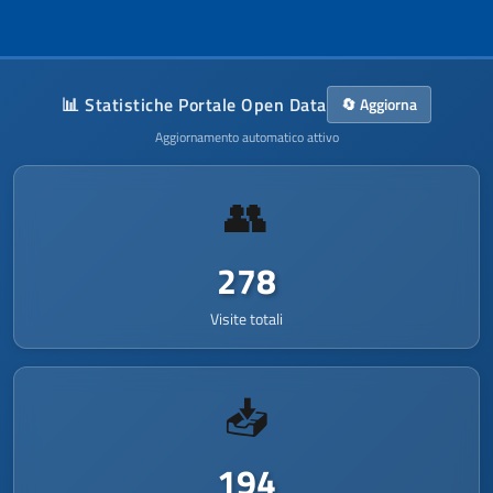
<
gmd:CI_OnlineResource
>
▾
<
gmd:linkage
>
▾
<
gmd:URL
/>
</
gmd:linkage
>
</
gmd:CI_OnlineResource
>
📊 Statistiche Portale Open Data
🔄
Aggiorna
</
gmd:onlineResource
>
Aggiornamento automatico attivo
</
gmd:CI_Contact
>
</
gmd:contactInfo
>
<
gmd:role
>
▾
👥
<
gmd:CI_RoleCode
▾
codeList
=
"http://standards.iso.org/iso
codeListValue
=
"pointOfContact"
>
278
pointOfContact
</
gmd:CI_RoleCode
>
Visite totali
</
gmd:role
>
</
gmd:CI_ResponsibleParty
>
</
gmd:contact
>
📥
<
gmd:contact
>
▾
<
gmd:CI_ResponsibleParty
>
▾
<
gmd:organisationName
>
▾
<
gco:CharacterString
194
>
▾
Smartlands